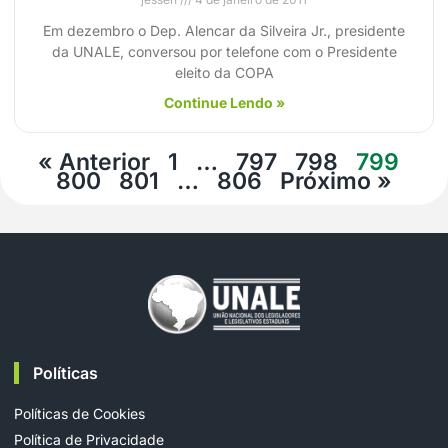
Em dezembro o Dep. Alencar da Silveira Jr., presidente
da UNALE, conversou por telefone com o Presidente
eleito da COPA
Continue Lendo »
« Anterior
1
…
797
798
799
800
801
…
806
Próximo »
Políticas
Políticas de Cookies
Política de Privacidade