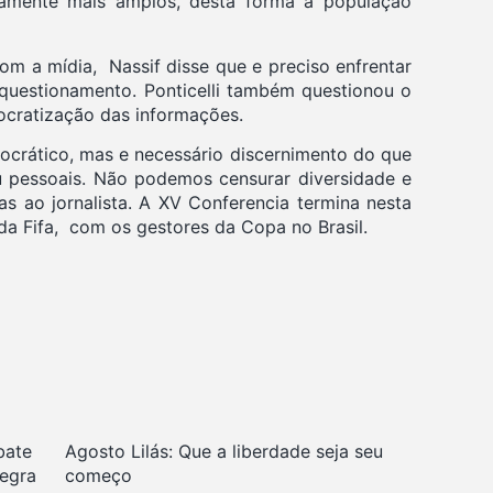
initamente mais amplos, desta forma a população
com a mídia, Nassif disse que e preciso enfrentar
 questionamento. Ponticelli também questionou o
mocratização das informações.
mocrático, mas e necessário discernimento do que
ou pessoais. Não podemos censurar diversidade e
as ao jornalista. A XV Conferencia termina nesta
 da Fifa, com os gestores da Copa no Brasil.
bate
Agosto Lilás: Que a liberdade seja seu
negra
começo