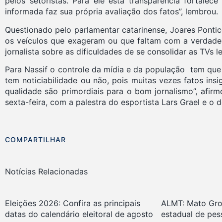
pelos setoristas. Para ele esta transparência fortalec
informada faz sua própria avaliação dos fatos”, lembrou.
Questionado pelo parlamentar catarinense, Joares Ponticel
os veículos que exageram ou que faltam com a verdades 
jornalista sobre as dificuldades de se consolidar as TVs 
Para Nassif o controle da mídia e da população tem que 
tem noticiabilidade ou não, pois muitas vezes fatos in
qualidade são primordiais para o bom jornalismo”, afirm
sexta-feira, com a palestra do esportista Lars Grael e o
COMPARTILHAR
Notícias Relacionadas
Eleições 2026: Confira as principais
ALMT: Mato Gro
datas do calendário eleitoral de agosto
estadual de pe