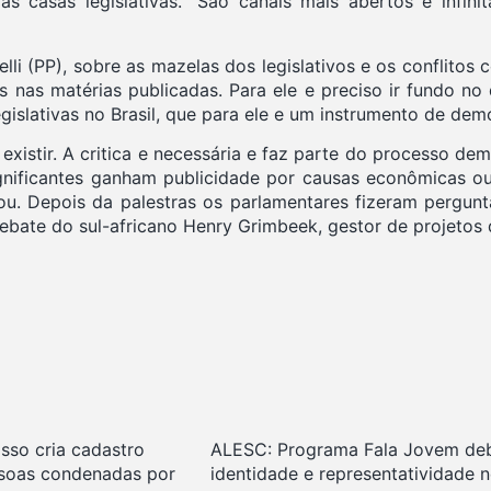
e as casas legislativas. “São canais mais abertos e inf
li (PP), sobre as mazelas dos legislativos e os conflitos 
nas matérias publicadas. Para ele e preciso ir fundo no
legislativas no Brasil, que para ele e um instrumento de de
existir. A critica e necessária e faz parte do processo de
significantes ganham publicidade por causas econômicas 
ou. Depois da palestras os parlamentares fizeram pergunt
 debate do sul-africano Henry Grimbeek, gestor de projetos
sso cria cadastro
ALESC: Programa Fala Jovem de
ssoas condenadas por
identidade e representatividade 