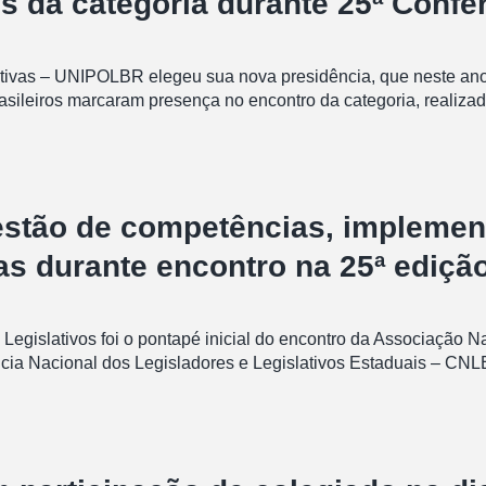
es da categoria durante 25ª Confe
slativas – UNIPOLBR elegeu sua nova presidência, que neste ano
rasileiros marcaram presença no encontro da categoria, realiz
tão de competências, implement
ras durante encontro na 25ª ediç
gislativos foi o pontapé inicial do encontro da Associação N
 Nacional dos Legisladores e Legislativos Estaduais – CNLE. 