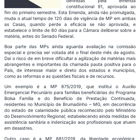
definidas pela emenda
constitucional 91, aprovada ao
fim do primeiro semestre. Esta Emenda, ainda não promulgada,
muda o atual tempo de 120 dias de vigência de MP em ambas
as Casas, quando perde a eficácia se não aprovada, e
estabelece o limite de 80 dias para a Câmara deliberar sobre a
matéria, antes do Senado Federal.
Boa parte das MPs ainda aguarda avaliação na comissão
especial e precisa ser votada até o final deste mês de agosto.
Daí o risco de em breve dificultar a agilização de matérias mais
abrangentes e importantes da chamada pauta positiva para o
País, de interesse maior e direto dos estados e municípios,
como as reformas e as questões fiscais e de recursos.
Um exemplo é a MP 875/2019, que institui o Auxílio
Emergencial Pecuniário para famílias beneficiárias do Programa
Bolsa Família e do Benefício de Prestação Continuada,
residentes no Município de Brumadinho – MG, em decorrência
do estado de calamidade pública reconhecido pelo Ministério
do Desenvolvimento Regional; estabelecendo ainda medidas de
assistência sanitária e indenização aos profissionais que atuem
em desastres.
Outro caso é a MP 881/2019, da liberdade econômica,