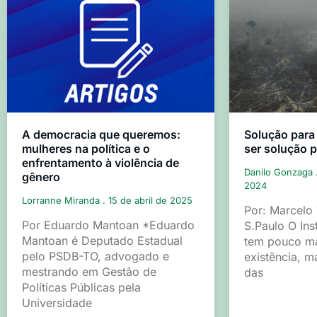
A democracia que queremos:
Solução para
mulheres na política e o
ser solução 
enfrentamento à violência de
Danilo Gonzaga
gênero
2024
Lorranne Miranda
15 de abril de 2025
Por: Marcelo
Por Eduardo Mantoan *Eduardo
S.Paulo O Ins
Mantoan é Deputado Estadual
tem pouco ma
pelo PSDB-TO, advogado e
existência, m
mestrando em Gestão de
das
Políticas Públicas pela
Universidade