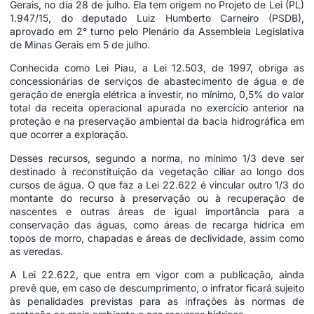
Gerais, no dia 28 de julho. Ela tem origem no
Projeto de Lei (PL)
1.947/15
, do deputado Luiz Humberto Carneiro (PSDB),
aprovado em 2° turno pelo Plenário da Assembleia Legislativa
de Minas Gerais em 5 de julho.
Conhecida como Lei Piau, a
Lei 12.503, de 1997
, obriga as
concessionárias de serviços de abastecimento de água e de
geração de energia elétrica a investir, no mínimo, 0,5% do valor
total da receita operacional apurada no exercício anterior na
proteção e na preservação ambiental da bacia hidrográfica em
que ocorrer a exploração.
Desses recursos, segundo a norma, no mínimo 1/3 deve ser
destinado à reconstituição da vegetação ciliar ao longo dos
cursos de água. O que faz a Lei 22.622 é vincular outro 1/3 do
montante do recurso à preservação ou à recuperação de
nascentes e outras áreas de igual importância para a
conservação das águas, como áreas de recarga hídrica em
topos de morro, chapadas e áreas de declividade, assim como
as veredas.
A Lei 22.622, que entra em vigor com a publicação, ainda
prevê que, em caso de descumprimento, o infrator ficará sujeito
às penalidades previstas para as infrações às normas de