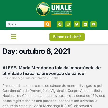
Banco de Leis
COMISSÕES E FRENTES
Day: outubro 6, 2021
ALESE: Maria Mendonça fala da importância de
atividade física na prevenção de câncer
Danilo Gonzaga
6 de outubro de 2021
18:00
Preocupada com os casos de câncer de mama, divulgados pela
Coordenação de Prevenção e Vigilância (Conprev), do Instituto
Nacional do Câncer (Inca), que revelaram que cerca de 13% dos
casos registrados no ano passado, poderiam ser evitados, a
deputada estadual Maria Mendonça (PSDB), observou a