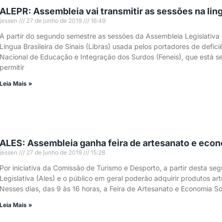
ALEPR: Assembleia vai transmitir as sessões na lin
jessen
27 de junho de 2019
16:49
A partir do segundo semestre as sessões da Assembleia Legislativa
Língua Brasileira de Sinais (Libras) usada pelos portadores de defi
Nacional de Educação e Integração dos Surdos (Feneis), que está s
permitir
Leia Mais »
ALES: Assembleia ganha feira de artesanato e econ
jessen
27 de junho de 2019
15:28
Por iniciativa da Comissão de Turismo e Desporto, a partir desta seg
Legislativa (Ales) e o público em geral poderão adquirir produtos ar
Nesses dias, das 9 às 16 horas, a Feira de Artesanato e Economia S
Leia Mais »