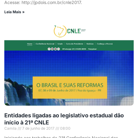
Acesse: http://jpdois.com.br/cnle2017.
Leia Mais »
Entidades ligadas ao legislativo estadual dão
início à 21ª CNLE
Camila
7 de junho de 2017
08:00
Iniciando aos trabalhos da 21ª Conferência Nacional dos