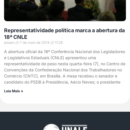
Representatividade política marca a abertura da
18ª CNLE
jessen
7 de maio de 2014
11:29
A abertura oficial da 18ª Conferência Nacional dos Legisladores
e Legislativos Estaduais (CNLE) apresentou uma
representatividade de peso nesta quarta-feira (7), no Centro de
Convenções da Confederação Nacional dos Trabalhadores no
Comércio (CNTC), em Brasília. A mesa recebeu o senador e
candidato do PSDB à Presidência, Aécio Neves; o presidente
Leia Mais »