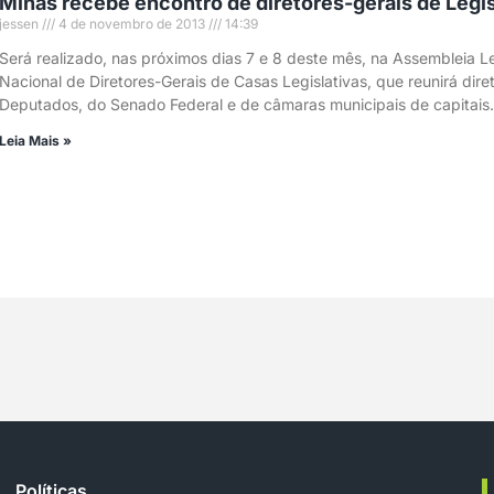
Minas recebe encontro de diretores-gerais de Legis
jessen
4 de novembro de 2013
14:39
Será realizado, nas próximos dias 7 e 8 deste mês, na Assembleia L
Nacional de Diretores-Gerais de Casas Legislativas, que reunirá dir
Deputados, do Senado Federal e de câmaras municipais de capitais
Leia Mais »
Políticas