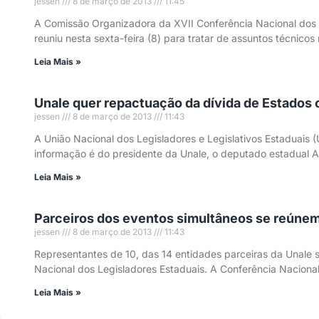
jessen
8 de março de 2013
11:45
A Comissão Organizadora da XVII Conferência Nacional dos Le
reuniu nesta sexta-feira (8) para tratar de assuntos técnicos
Leia Mais »
Unale quer repactuação da dívida de Estados 
jessen
8 de março de 2013
11:43
A União Nacional dos Legisladores e Legislativos Estaduais
informação é do presidente da Unale, o deputado estadual Ar
Leia Mais »
Parceiros dos eventos simultâneos se reúnem
jessen
8 de março de 2013
11:43
Representantes de 10, das 14 entidades parceiras da Unale se
Nacional dos Legisladores Estaduais. A Conferência Naciona
Leia Mais »