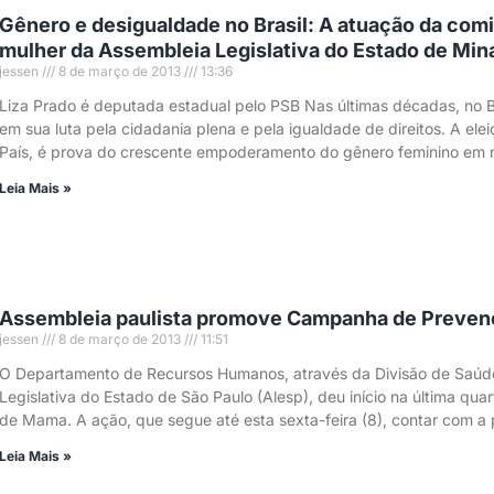
Gênero e desigualdade no Brasil: A atuação da comi
mulher da Assembleia Legislativa do Estado de Min
jessen
8 de março de 2013
13:36
Liza Prado é deputada estadual pelo PSB Nas últimas décadas, no Br
em sua luta pela cidadania plena e pela igualdade de direitos. A elei
País, é prova do crescente empoderamento do gênero feminino em 
Leia Mais »
Assembleia paulista promove Campanha de Preven
jessen
8 de março de 2013
11:51
O Departamento de Recursos Humanos, através da Divisão de Saúde
Legislativa do Estado de São Paulo (Alesp), deu início na última q
de Mama. A ação, que segue até esta sexta-feira (8), contar com a
Leia Mais »