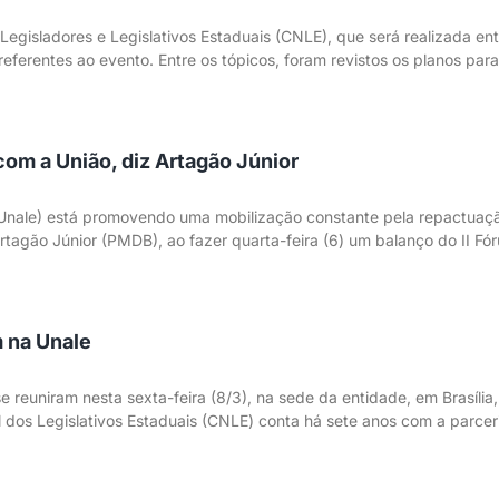
gisladores e Legislativos Estaduais (CNLE), que será realizada entr
 referentes ao evento. Entre os tópicos, foram revistos os planos par
com a União, diz Artagão Júnior
 (Unale) está promovendo uma mobilização constante pela repactuaç
tagão Júnior (PMDB), ao fazer quarta-feira (6) um balanço do II Fó
 na Unale
 reuniram nesta sexta-feira (8/3), na sede da entidade, em Brasília
l dos Legislativos Estaduais (CNLE) conta há sete anos com a parce