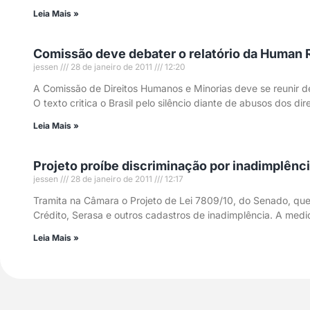
Leia Mais »
Comissão deve debater o relatório da Human 
jessen
28 de janeiro de 2011
12:20
A Comissão de Direitos Humanos e Minorias deve se reunir d
O texto critica o Brasil pelo silêncio diante de abusos dos di
Leia Mais »
Projeto proíbe discriminação por inadimplên
jessen
28 de janeiro de 2011
12:17
Tramita na Câmara o Projeto de Lei 7809/10, do Senado, que
Crédito, Serasa e outros cadastros de inadimplência. A medi
Leia Mais »