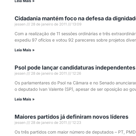
Leia Mais »
Cidadania mantém foco na defesa da dignida
jessen
28 de janeiro de 2011
13:09
Com a realização de 11 sessões ordinárias e três extraordiná
expediu 97 ofícios e votou 92 pareceres sobre projetos dive
Leia Mais »
Psol pode lançar candidaturas independentes
jessen
28 de janeiro de 2011
12:26
Os parlamentares do Psol na Câmara e no Senado anunciaram,
o deputado Ivan Valente (SP), apesar de ser oposição ao gov
Leia Mais »
Maiores partidos já definiram novos líderes
jessen
28 de janeiro de 2011
12:23
Os três partidos com maior número de deputados – PT, PMDB e