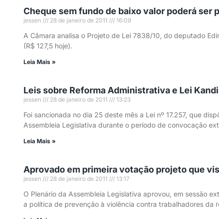
Cheque sem fundo de baixo valor poderá ser 
jessen
28 de janeiro de 2011
16:09
A Câmara analisa o Projeto de Lei 7838/10, do deputado Ed
(R$ 127,5 hoje).
Leia Mais »
Leis sobre Reforma Administrativa e Lei Kandi
jessen
28 de janeiro de 2011
13:23
Foi sancionada no dia 25 deste mês a Lei nº 17.257, que dis
Assembleia Legislativa durante o período de convocação ext
Leia Mais »
Aprovado em primeira votação projeto que vis
jessen
28 de janeiro de 2011
13:17
O Plenário da Assembleia Legislativa aprovou, em sessão extr
a política de prevenção à violência contra trabalhadores da 