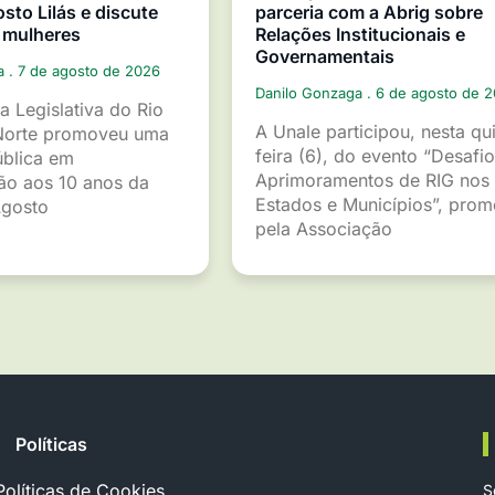
sto Lilás e discute
parceria com a Abrig sobre
 mulheres
Relações Institucionais e
Governamentais
ga
7 de agosto de 2026
Danilo Gonzaga
6 de agosto de 
a Legislativa do Rio
A Unale participou, nesta qu
Norte promoveu uma
feira (6), do evento “Desafio
ública em
Aprimoramentos de RIG nos
o aos 10 anos da
Estados e Municípios”, pro
gosto
pela Associação
Políticas
Políticas de Cookies
S