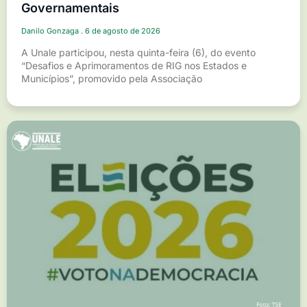
Governamentais
Danilo Gonzaga
6 de agosto de 2026
A Unale participou, nesta quinta-feira (6), do evento
“Desafios e Aprimoramentos de RIG nos Estados e
Municípios”, promovido pela Associação