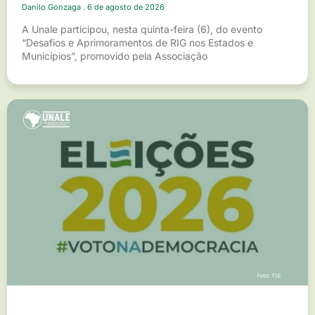
Danilo Gonzaga
6 de agosto de 2026
A Unale participou, nesta quinta-feira (6), do evento
“Desafios e Aprimoramentos de RIG nos Estados e
Municípios”, promovido pela Associação