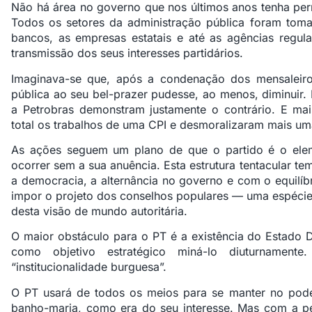
Não há área no governo que nos últimos anos tenha perm
Todos os setores da administração pública foram toma
bancos, as empresas estatais e até as agências regul
transmissão dos seus interesses partidários.
Imaginava-se que, após a condenação dos mensaleiros
pública ao seu bel-prazer pudesse, ao menos, diminuir.
a Petrobras demonstram justamente o contrário. E mai
total os trabalhos de uma CPI e desmoralizaram mais uma
As ações seguem um plano de que o partido é o eleme
ocorrer sem a sua anuência. Esta estrutura tentacular t
a democracia, a alternância no governo e com o equilíbr
impor o projeto dos conselhos populares — uma espécie 
desta visão de mundo autoritária.
O maior obstáculo para o PT é a existência do Estado D
como objetivo estratégico miná-lo diuturnamen
“institucionalidade burguesa”.
O PT usará de todos os meios para se manter no pod
banho-maria, como era do seu interesse. Mas com a 