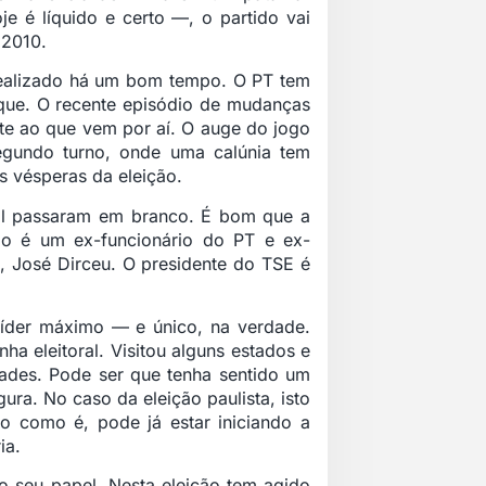
je é líquido e certo —, o partido vai
 2010.
 realizado há um bom tempo. O PT tem
aque. O recente episódio de mudanças
ente ao que vem por aí. O auge do jogo
egundo turno, onde uma calúnia tem
às vésperas da eleição.
oral passaram em branco. É bom que a
ção é um ex-funcionário do PT e ex-
 José Dirceu. O presidente do TSE é
líder máximo — e único, na verdade.
 eleitoral. Visitou alguns estados e
ades. Pode ser que tenha sentido um
ura. No caso da eleição paulista, isto
rto como é, pode já estar iniciando a
ia.
o seu papel. Nesta eleição tem agido