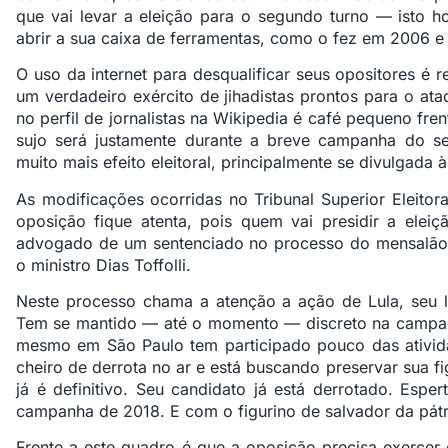
que vai levar a eleição para o segundo turno — isto ho
abrir a sua caixa de ferramentas, como o fez em 2006 e
O uso da internet para desqualificar seus opositores é
um verdadeiro exército de jihadistas prontos para o at
no perfil de jornalistas na Wikipedia é café pequeno fr
sujo será justamente durante a breve campanha do s
muito mais efeito eleitoral, principalmente se divulgada 
As modificações ocorridas no Tribunal Superior Eleit
oposição fique atenta, pois quem vai presidir a elei
advogado de um sentenciado no processo do mensalão,
o ministro Dias Toffolli.
Neste processo chama a atenção a ação de Lula, seu 
Tem se mantido — até o momento — discreto na campanha
mesmo em São Paulo tem participado pouco das ativid
cheiro de derrota no ar e está buscando preservar sua fig
já é definitivo. Seu candidato já está derrotado. Espe
campanha de 2018. E com o figurino de salvador da pátr
Frente a este quadro é que a oposição precisa exercer 