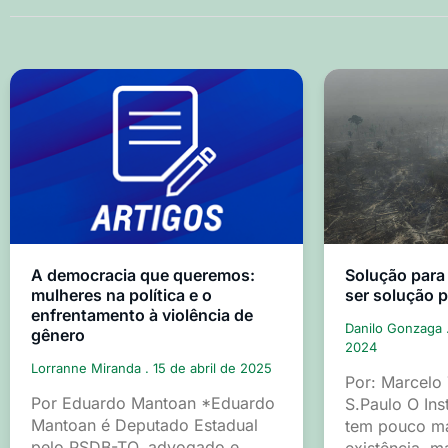
A democracia que queremos:
Solução para
mulheres na política e o
ser solução 
enfrentamento à violência de
Danilo Gonzaga
gênero
2024
Lorranne Miranda
15 de abril de 2025
Por: Marcelo
Por Eduardo Mantoan *Eduardo
S.Paulo O Ins
Mantoan é Deputado Estadual
tem pouco ma
pelo PSDB-TO, advogado e