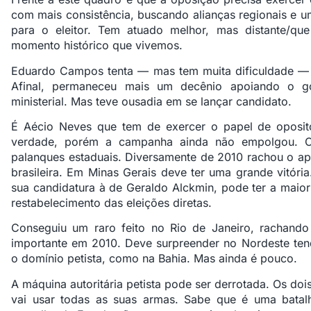
com mais consistência, buscando alianças regionais e u
para o eleitor. Tem atuado melhor, mas distante/q
momento histórico que vivemos.
Eduardo Campos tenta — mas tem muita dificuldade — d
Afinal, permaneceu mais um decênio apoiando o go
ministerial. Mas teve ousadia em se lançar candidato.
É Aécio Neves que tem de exercer o papel de oposit
verdade, porém a campanha ainda não empolgou. Co
palanques estaduais. Diversamente de 2010 rachou o apoi
brasileira. Em Minas Gerais deve ter uma grande vitóri
sua candidatura à de Geraldo Alckmin, pode ter a maior
restabelecimento das eleições diretas.
Conseguiu um raro feito no Rio de Janeiro, rachando
importante em 2010. Deve surpreender no Nordeste t
o domínio petista, como na Bahia. Mas ainda é pouco.
A máquina autoritária petista pode ser derrotada. Os do
vai usar todas as suas armas. Sabe que é uma batal