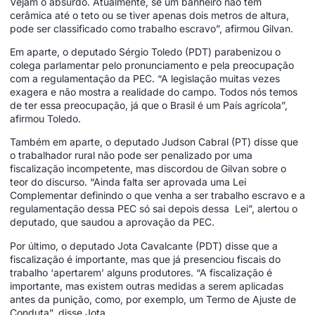
Vejam o absurdo. Atualmente, se um banheiro não tem
cerâmica até o teto ou se tiver apenas dois metros de altura,
pode ser classificado como trabalho escravo”, afirmou Gilvan.
Em aparte, o deputado Sérgio Toledo (PDT) parabenizou o
colega parlamentar pelo pronunciamento e pela preocupação
com a regulamentação da PEC. “A legislação muitas vezes
exagera e não mostra a realidade do campo. Todos nós temos
de ter essa preocupação, já que o Brasil é um País agrícola”,
afirmou Toledo.
Também em aparte, o deputado Judson Cabral (PT) disse que
o trabalhador rural não pode ser penalizado por uma
fiscalização incompetente, mas discordou de Gilvan sobre o
teor do discurso. “Ainda falta ser aprovada uma Lei
Complementar definindo o que venha a ser trabalho escravo e a
regulamentação dessa PEC só sai depois dessa Lei”, alertou o
deputado, que saudou a aprovação da PEC.
Por último, o deputado Jota Cavalcante (PDT) disse que a
fiscalização é importante, mas que já presenciou fiscais do
trabalho ‘apertarem’ alguns produtores. “A fiscalização é
importante, mas existem outras medidas a serem aplicadas
antes da punição, como, por exemplo, um Termo de Ajuste de
Conduta”, disse Jota.