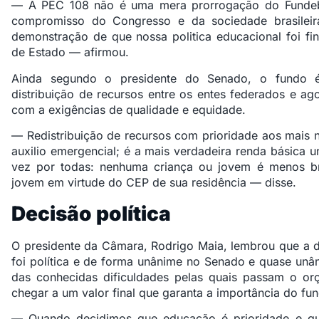
— A PEC 108 não é uma mera prorrogação do Fundeb.
compromisso do Congresso e da sociedade brasile
demonstração de que nossa politica educacional foi f
de Estado — afirmou.
Ainda segundo o presidente do Senado, o fundo
distribuição de recursos entre os entes federados e ago
com a exigências de qualidade e equidade.
— Redistribuição de recursos com prioridade aos mais n
auxilio emergencial; é a mais verdadeira renda básica 
vez por todas: nenhuma criança ou jovem é menos br
jovem em virtude do CEP de sua residência — disse.
Decisão política
O presidente da Câmara, Rodrigo Maia, lembrou que a 
foi política e de forma unânime no Senado e quase un
das conhecidas dificuldades pelas quais passam o orç
chegar a um valor final que garanta a importância do fu
— Quando decidimos que educação é prioridade e qu