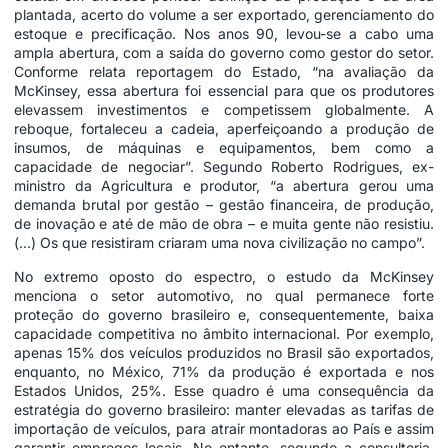
plantada, acerto do volume a ser exportado, gerenciamento do
estoque e precificação. Nos anos 90, levou-se a cabo uma
ampla abertura, com a saída do governo como gestor do setor.
Conforme relata reportagem do Estado, “na avaliação da
McKinsey, essa abertura foi essencial para que os produtores
elevassem investimentos e competissem globalmente. A
reboque, fortaleceu a cadeia, aperfeiçoando a produção de
insumos, de máquinas e equipamentos, bem como a
capacidade de negociar”. Segundo Roberto Rodrigues, ex-
ministro da Agricultura e produtor, “a abertura gerou uma
demanda brutal por gestão – gestão financeira, de produção,
de inovação e até de mão de obra – e muita gente não resistiu.
(…) Os que resistiram criaram uma nova civilização no campo”.
No extremo oposto do espectro, o estudo da McKinsey
menciona o setor automotivo, no qual permanece forte
proteção do governo brasileiro e, consequentemente, baixa
capacidade competitiva no âmbito internacional. Por exemplo,
apenas 15% dos veículos produzidos no Brasil são exportados,
enquanto, no México, 71% da produção é exportada e nos
Estados Unidos, 25%. Esse quadro é uma consequência da
estratégia do governo brasileiro: manter elevadas as tarifas de
importação de veículos, para atrair montadoras ao País e assim
garantir empregos locais. No entanto, segundo a consultoria,