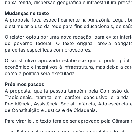
baixa renda, dispersão geográfica e infraestrutura precár
Mudanças no texto
A proposta foca especificamente na
Amazônia Legal
, b
e estimular o uso da rede para fins educacionais, de saú
O relator optou por uma nova redação para evitar interf
do governo federal. O texto original previa obriga
parcerias específicas com provedores.
O
substitutivo
aprovado estabelece que o poder públi
econômico e incentivos à infraestrutura, mas deixa a ca
como a política será executada.
Próximos passos
A proposta, que
já passou também pela Comissão da 
Tradicionais
, tramita em
caráter conclusivo
e ainda s
Previdência, Assistência Social, Infância, Adolescência 
de Constituição e Justiça e de Cidadania.
Para virar lei, o texto terá de ser aprovado pela Câmara
Saiba mais sobre a tramitação de projetos de lei