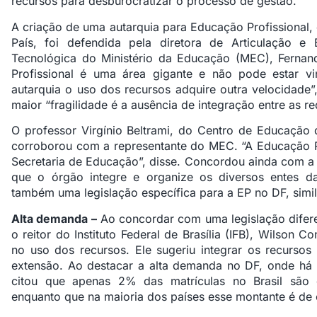
recursos para desburocratizar o processo de gestão.
A criação de uma autarquia para Educação Profissional,
País, foi defendida pela diretora de Articulação e
Tecnológica do Ministério da Educação (MEC), Fernan
Profissional é uma área gigante e não pode estar v
autarquia o uso dos recursos adquire outra velocidade”
maior “fragilidade é a ausência de integração entre as r
O professor Virgínio Beltrami, do Centro de Educação 
corroborou com a representante do MEC. “A Educação P
Secretaria de Educação”, disse. Concordou ainda com a
que o órgão integre e organize os diversos entes da
também uma legislação específica para a EP no DF, simil
Alta demanda –
Ao concordar com uma legislação difere
o reitor do Instituto Federal de Brasília (IFB), Wilson
no uso dos recursos. Ele sugeriu integrar os recursos 
extensão. Ao destacar a alta demanda no DF, onde há 
citou que apenas 2% das matrículas no Brasil são 
enquanto que na maioria dos países esse montante é de