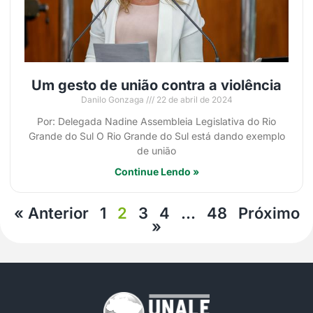
Um gesto de união contra a violência
Danilo Gonzaga
22 de abril de 2024
Por: Delegada Nadine Assembleia Legislativa do Rio
Grande do Sul O Rio Grande do Sul está dando exemplo
de união
Continue Lendo »
« Anterior
1
2
3
4
…
48
Próximo
»