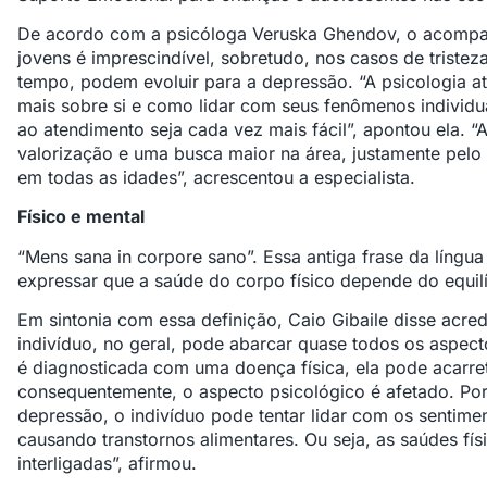
De acordo com a psicóloga Veruska Ghendov, o acompa
jovens é imprescindível, sobretudo, nos casos de triste
tempo, podem evoluir para a depressão. “A psicologia a
mais sobre si e como lidar com seus fenômenos individua
ao atendimento seja cada vez mais fácil”, apontou ela. “
valorização e uma busca maior na área, justamente pel
em todas as idades”, acrescentou a especialista.
Físico e mental
“Mens sana in corpore sano”. Essa antiga frase da língu
expressar que a saúde do corpo físico depende do equilí
Em sintonia com essa definição, Caio Gibaile disse acr
indivíduo, no geral, pode abarcar quase todos os aspec
é diagnosticada com uma doença física, ela pode acarret
consequentemente, o aspecto psicológico é afetado. Po
depressão, o indivíduo pode tentar lidar com os sentim
causando transtornos alimentares. Ou seja, as saúdes fís
interligadas”, afirmou.