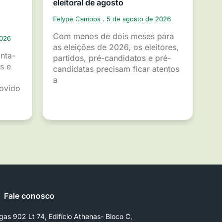
eleitoral de agosto
Felype Campos
5 de agosto de 2026
Com menos de dois meses para
2026
as eleições de 2026, os eleitores,
inta-
partidos, pré-candidatos e pré-
s e
candidatas precisam ficar atentos
a
movido
Fale conosco
gas 902 Lt 74, Edifício Athenas- Bloco C,