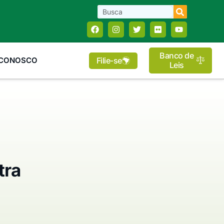
Banco de
Filie-se
 CONOSCO
Leis
tra