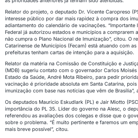
as prioridades anteriores já tenham sido atendidas.
Relator do projeto, o deputado Dr. Vicente Caropreso (
interesse público por dar mais rapidez à compra dos imun
adiantamento do calendário de vacinações. “Importante 
Federal já autorizou estados e municípios a comprarem a
não cumpra o Plano Nacional de Imunização”, citou. O r
Catarinense de Municípios (Fecam) está atuando com as 
prefeituras tenham cartas de intenção para a aquisição.
Relator da matéria na Comissão de Constituição e Justiç
(MDB) sugeriu contato com o governador Carlos Moisés d
Estado da Saúde, André Mota Ribeiro, para pedir priorid
vacinação é prioridade absoluta em Santa Catarina, poi
imunização com base nas notícias que vêm de Brasília”,
Os deputados Maurício Eskudlark (PL) e Jair Miotto (
importância do PL 35. Líder do governo na Alesc, o depu
referendou as avaliações dos colegas e disse que o gov
sobre o problema. “É muito pertinente e faremos um em
mais breve possível”, citou.