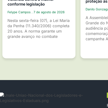
proteção às
conforme legislação
Danilo Gonza
Felype Campos
7 de agosto de 2026
A Assemblei
Nesta sexta-feira (07), a Lei Maria
Grande do 
da Penha (11.340/2006) completa
audiência p
20 anos. A norma garante um
comemoraçã
grande avanço no combate
campanha A