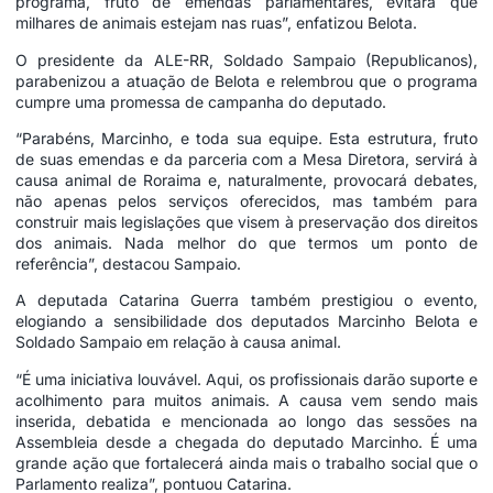
programa, fruto de emendas parlamentares, evitará que
milhares de animais estejam nas ruas”, enfatizou Belota.
O presidente da ALE-RR, Soldado Sampaio (Republicanos),
parabenizou a atuação de Belota e relembrou que o programa
cumpre uma promessa de campanha do deputado.
“Parabéns, Marcinho, e toda sua equipe. Esta estrutura, fruto
de suas emendas e da parceria com a Mesa Diretora, servirá à
causa animal de Roraima e, naturalmente, provocará debates,
não apenas pelos serviços oferecidos, mas também para
construir mais legislações que visem à preservação dos direitos
dos animais. Nada melhor do que termos um ponto de
referência”, destacou Sampaio.
A deputada Catarina Guerra também prestigiou o evento,
elogiando a sensibilidade dos deputados Marcinho Belota e
Soldado Sampaio em relação à causa animal.
“É uma iniciativa louvável. Aqui, os profissionais darão suporte e
acolhimento para muitos animais. A causa vem sendo mais
inserida, debatida e mencionada ao longo das sessões na
Assembleia desde a chegada do deputado Marcinho. É uma
grande ação que fortalecerá ainda mais o trabalho social que o
Parlamento realiza”, pontuou Catarina.