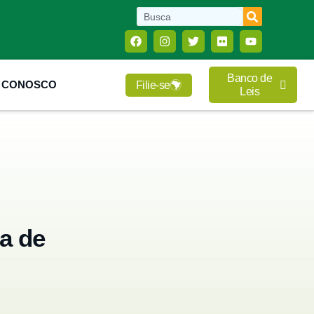
Banco de
E CONOSCO
Filie-se
Leis
a de