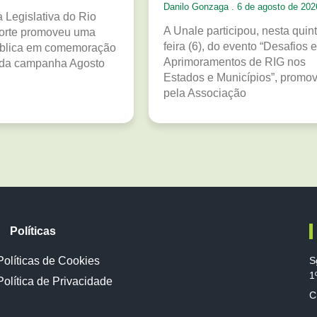
Danilo Gonzaga
6 de agosto de 202
 Legislativa do Rio
A Unale participou, nesta quint
orte promoveu uma
feira (6), do evento “Desafios e
ública em comemoração
Aprimoramentos de RIG nos
 da campanha Agosto
Estados e Municípios”, promo
pela Associação
Políticas
Políticas de Cookies
S
1
Política de Privacidade
C