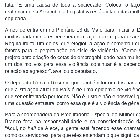
luta. “É uma causa de toda a sociedade. Colocar o laç
reafirmar que a Assembleia Legislativa está ao lado das mulh
deputada.
Antes de entrarem no Plenário 13 de Maio para iniciar a 12
muitos parlamentares receberam o laço branco para usar
Reginauro foi um deles, que elogiou a ação e comentou q
fatores para a perpetuação do ciclo de violência. “Como
projeto para criação de cotas de empregabilidade para mulhe
um dos motivos para essa violência continuar é a depe
relação ao agressor”, avaliou o deputado.
O deputado Renato Roseno, que também foi um dos parlam
que a situação atual do País é de uma epidemia de violênc
que ser enfrentada por todos. Não é justo e não é possível
uma questão estrutural como essa que é a violência de gênero
Para a coordenadora da Procuradoria Especial da Mulher d
Branco foca na responsabilidade e na conscientização d
“Aqui, no
hall
da Alece, a gente está fazendo esse chama
como os servidores, para que eles entendam o que signific