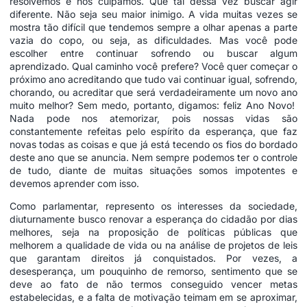
resolvemos e nos culpamos. Que tal dessa vez buscar agir
diferente. Não seja seu maior inimigo. A vida muitas vezes se
mostra tão difícil que tendemos sempre a olhar apenas a parte
vazia do copo, ou seja, as dificuldades. Mas você pode
escolher entre continuar sofrendo ou buscar algum
aprendizado. Qual caminho você prefere? Você quer começar o
próximo ano acreditando que tudo vai continuar igual, sofrendo,
chorando, ou acreditar que será verdadeiramente um novo ano
muito melhor? Sem medo, portanto, digamos: feliz Ano Novo!
Nada pode nos atemorizar, pois nossas vidas são
constantemente refeitas pelo espírito da esperança, que faz
novas todas as coisas e que já está tecendo os fios do bordado
deste ano que se anuncia. Nem sempre podemos ter o controle
de tudo, diante de muitas situações somos impotentes e
devemos aprender com isso.
Como parlamentar, represento os interesses da sociedade,
diuturnamente busco renovar a esperança do cidadão por dias
melhores, seja na proposição de políticas públicas que
melhorem a qualidade de vida ou na análise de projetos de leis
que garantam direitos já conquistados. Por vezes, a
desesperança, um pouquinho de remorso, sentimento que se
deve ao fato de não termos conseguido vencer metas
estabelecidas, e a falta de motivação teimam em se aproximar,