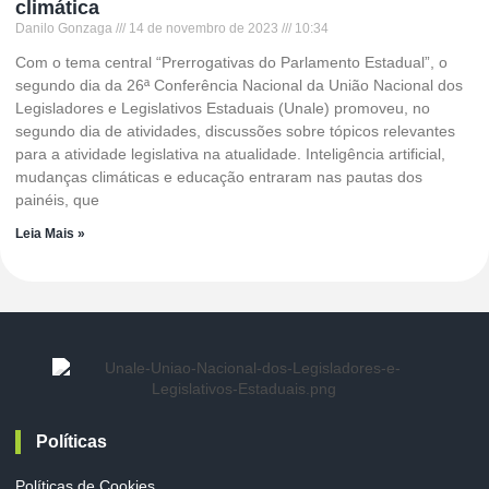
climática
Danilo Gonzaga
14 de novembro de 2023
10:34
Com o tema central “Prerrogativas do Parlamento Estadual”, o
segundo dia da 26ª Conferência Nacional da União Nacional dos
Legisladores e Legislativos Estaduais (Unale) promoveu, no
segundo dia de atividades, discussões sobre tópicos relevantes
para a atividade legislativa na atualidade. Inteligência artificial,
mudanças climáticas e educação entraram nas pautas dos
painéis, que
Leia Mais »
Políticas
Políticas de Cookies