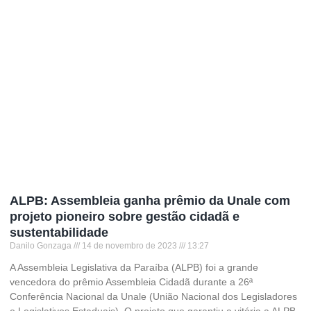
ALPB: Assembleia ganha prêmio da Unale com
projeto pioneiro sobre gestão cidadã e
sustentabilidade
Danilo Gonzaga
14 de novembro de 2023
13:27
A Assembleia Legislativa da Paraíba (ALPB) foi a grande
vencedora do prêmio Assembleia Cidadã durante a 26ª
Conferência Nacional da Unale (União Nacional dos Legisladores
e Legislativos Estaduais). O projeto que garantiu a vitória a ALPB