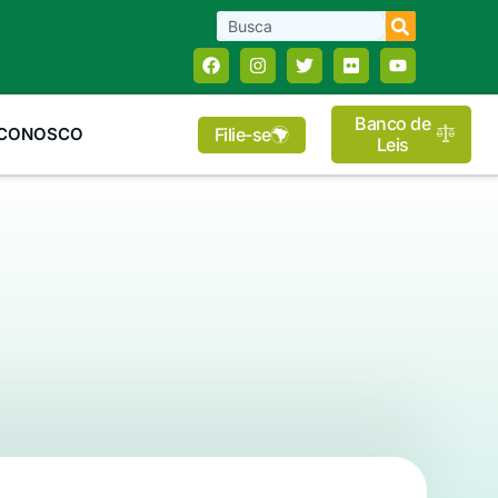
Banco de
Filie-se
 CONOSCO
Leis