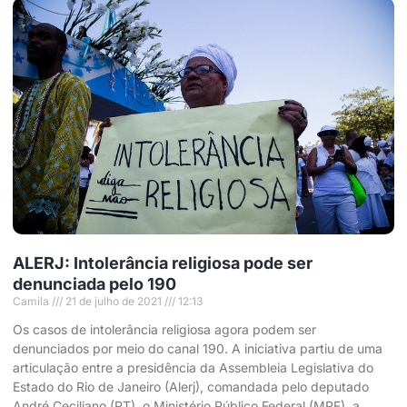
ALERJ: Intolerância religiosa pode ser
denunciada pelo 190
Camila
21 de julho de 2021
12:13
Os casos de intolerância religiosa agora podem ser
denunciados por meio do canal 190. A iniciativa partiu de uma
articulação entre a presidência da Assembleia Legislativa do
Estado do Rio de Janeiro (Alerj), comandada pelo deputado
André Ceciliano (PT), o Ministério Público Federal (MPF), a