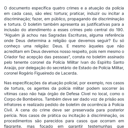
O documento especifica quatro crimes e a atuação da polícia
em cada caso, são eles: tortura; praticar, induzir ou incitar a
discriminação; fazer, em público, propagando de discriminação
e tortura. O boletim também apresenta as justificativas para a
inclusão do atendimento a esses crimes pelo central do 190.
“Alguém já achou nas Sagradas Escrituras, alguma referência
onde Deus determina a religião que devemos seguir? Eu só
conheço uma religião: Deus. E mesmo àqueles que não
acreditam em Deus devemos nosso respeito, pois nem mesmo o
Criador faz acepção das pessoas”, consta no boletim assinado
pelo tenente coronel da Polícia Militar Ivan do Espírito Santo
Araújo, por delegação do secretário de Estado de Polícia Militar,
coronel Rogério Figueiredo de Lacerda.
Nas especificações da atuação policial, por exemplo, nos casos
de tortura, os agentes da polícia militar podem socorrer às
vítimas caso não haja órgão de Defesa Cível no local, como o
Corpo de Bombeiros. Também deve ser dado voz de prisão aos
infratores e realizado pedido de boletim de ocorrência à Polícia
Civil. A cena do crime deve ser preservada para posterior
perícia. Nos casos de prática ou incitação à discriminação, os
procedimentos são parecidos para casos que ocorram em
flagrante, mas focado em garantir testemunhas que