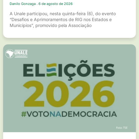
Danilo Gonzaga
6 de agosto de 2026
A Unale participou, nesta quinta-feira (6), do evento
“Desafios e Aprimoramentos de RIG nos Estados e
Municípios”, promovido pela Associação