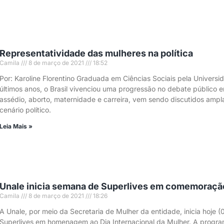
Representatividade das mulheres na política
Camila
8 de março de 2021
18:52
Por: Karoline Florentino Graduada em Ciências Sociais pela Universi
últimos anos, o Brasil vivenciou uma progressão no debate público
assédio, aborto, maternidade e carreira, vem sendo discutidos am
cenário político.
Leia Mais »
Unale inicia semana de Superlives em comemoração 
Camila
8 de março de 2021
18:26
A Unale, por meio da Secretaria de Mulher da entidade, inicia hoje (
Superlives em homenagem ao Dia Internacional da Mulher. A program