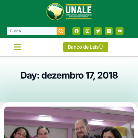
Banco de Leis
COMISSÕES E FRENTES
Day: dezembro 17, 2018