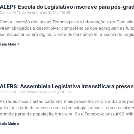
ALEPI: Escola do Legislativo inscreve para pós-g
Camila
16 de fevereiro de 2017
10:18
Com a inserção das novas Tecnologias da Informação e da Comunicaç
viram obrigados a desenvolver competências que agreguem as funci
se relacionar na era digital. Diante desse contexto, a Escola do Legi
Leia Mais »
ALERS: Assembleia Legislativa intensificará presen
Camila
16 de fevereiro de 2017
10:09
As redes sociais estão cada vez mais presentes no dia a dia das pe
pela facilidade de acesso com as tecnologias móveis, como celulares
grande parte da população brasileira. Só o Facebook possui 99 mil
Leia Mais »