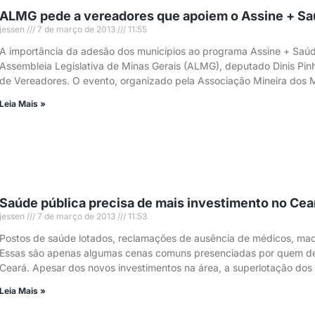
ALMG pede a vereadores que apoiem o Assine + S
jessen
7 de março de 2013
11:55
A importância da adesão dos municípios ao programa Assine + Saúd
Assembleia Legislativa de Minas Gerais (ALMG), deputado Dinis Pinh
de Vereadores. O evento, organizado pela Associação Mineira dos M
Leia Mais »
Saúde pública precisa de mais investimento no Cea
jessen
7 de março de 2013
11:53
Postos de saúde lotados, reclamações de ausência de médicos, maca
Essas são apenas algumas cenas comuns presenciadas por quem depe
Ceará. Apesar dos novos investimentos na área, a superlotação dos 
Leia Mais »