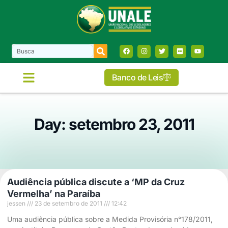
Banco de Leis
Day: setembro 23, 2011
Audiência pública discute a ‘MP da Cruz
Vermelha’ na Paraíba
jessen
23 de setembro de 2011
12:42
Uma audiência pública sobre a Medida Provisória n°178/2011,