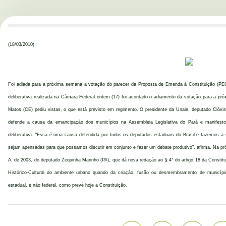
(18/03/2010)
Foi adiada para a próxima semana a votação do parecer da Proposta de Emenda à Constituição (PE
deliberativa realizada na Câmara Federal ontem (17) foi acordado o adiamento da votação para a próx
Matos (CE) pediu vistas, o que está previsto em regimento. O presidente da Unale, deputado Clóvis 
defende a causa da emancipação dos municípios na Assembleia Legislativa do Pará e manifestou
deliberativa. “Essa é uma causa defendida por todos os deputados estaduais do Brasil e fazemos 
sejam apensadas para que possamos discutir em conjunto e fazer um debate produtivo”, afirma. Na pr
A, de 2003, do deputado Zequinha Marinho (PA), que dá nova redação ao § 4° do artigo 18 da Constit
Histórico-Cultural do ambiente urbano quando da criação, fusão ou desmembramento de município
estadual, e não federal, como prevê hoje a Constituição.