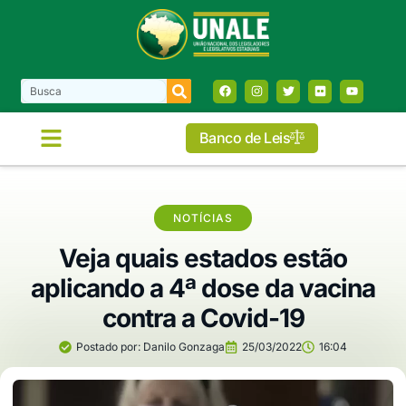
Banco de Leis
COMISSÕES E FRENTES
NOTÍCIAS
Veja quais estados estão
aplicando a 4ª dose da vacina
contra a Covid-19
Postado por:
Danilo Gonzaga
25/03/2022
16:04