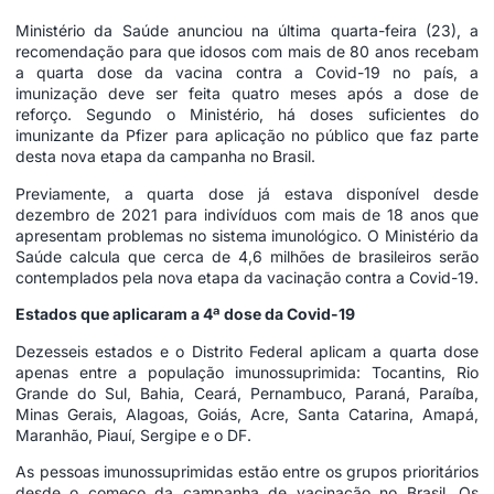
Ministério da Saúde anunciou na última quarta-feira (23), a
recomendação para que idosos com mais de 80 anos recebam
a quarta dose da vacina contra a Covid-19 no país, a
imunização deve ser feita quatro meses após a dose de
reforço. Segundo o Ministério, há doses suficientes do
imunizante da Pfizer para aplicação no público que faz parte
desta nova etapa da campanha no Brasil.
Previamente, a quarta dose já estava disponível desde
dezembro de 2021 para indivíduos com mais de 18 anos que
apresentam problemas no sistema imunológico. O Ministério da
Saúde calcula que cerca de 4,6 milhões de brasileiros serão
contemplados pela nova etapa da vacinação contra a Covid-19.
Estados que aplicaram a 4ª dose da Covid-19
Dezesseis estados e o Distrito Federal aplicam a quarta dose
apenas entre a população imunossuprimida: Tocantins, Rio
Grande do Sul, Bahia, Ceará, Pernambuco, Paraná, Paraíba,
Minas Gerais, Alagoas, Goiás, Acre, Santa Catarina, Amapá,
Maranhão, Piauí, Sergipe e o DF.
As pessoas imunossuprimidas estão entre os grupos prioritários
desde o começo da campanha de vacinação no Brasil. Os