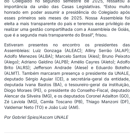
do Colegiado no segundo semestre de 2025, ressaltou a
importância da união das Casas Legislativas. “Estou muito
honrado em poder assumir a presidência do Colegiado após
esses primeiros seis meses de 2025. Nossa Assembleia foi
eleita a mais transparente do país e teremos esse privilégio de
realizar uma gestão compartilhada com a Assembleia de Goiás,
que é a segunda mais transparente do Brasil”, frisou.
Estiveram presentes no encontro os presidentes das
Assembleias: Luiz Gonzaga (ALEAC); Alliny Serrão (ALAP);
Adolfo Menezes (ALBA); Marcelo Santos (Ales); Bruno Peixoto
(Alego); Adriano Galdino (ALPB); Amélio Cayres (Aleto); Adolfo
Brito (ALRS); Jefferson Andrade (Alese) e Eduardo Botelho
(ALMT). Também marcaram presença o presidente da UNALE,
deputado Sérgio Aguiar (CE), a secretária-geral da entidade,
deputada Ivana Bastos (BA), o tesoureiro-geral da instituição,
Diogo Moraes (PE), o presidente do Conselho-Fiscal, deputado
Alencar da Silveira (MG), e os deputados Coronel Adailton (GO),
Zé Laviola (MG), Camila Toscano (PB), Thiago Manzoni (DF),
Valdemar Neto (TO) e João Luiz (AM).
Por Gabriel Spies/Ascom UNALE