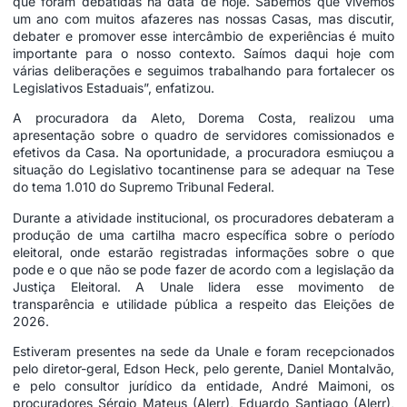
que foram debatidas na data de hoje. Sabemos que vivemos
um ano com muitos afazeres nas nossas Casas, mas discutir,
debater e promover esse intercâmbio de experiências é muito
importante para o nosso contexto. Saímos daqui hoje com
várias deliberações e seguimos trabalhando para fortalecer os
Legislativos Estaduais”, enfatizou.
A procuradora da Aleto, Dorema Costa, realizou uma
apresentação sobre o quadro de servidores comissionados e
efetivos da Casa. Na oportunidade, a procuradora esmiuçou a
situação do Legislativo tocantinense para se adequar na Tese
do tema 1.010 do Supremo Tribunal Federal.
Durante a atividade institucional, os procuradores debateram a
produção de uma cartilha macro específica sobre o período
eleitoral, onde estarão registradas informações sobre o que
pode e o que não se pode fazer de acordo com a legislação da
Justiça Eleitoral. A Unale lidera esse movimento de
transparência e utilidade pública a respeito das Eleições de
2026.
Estiveram presentes na sede da Unale e foram recepcionados
pelo diretor-geral, Edson Heck, pelo gerente, Daniel Montalvão,
e pelo consultor jurídico da entidade, André Maimoni, os
procuradores Sérgio Mateus (Alerr), Eduardo Santiago (Alerr),