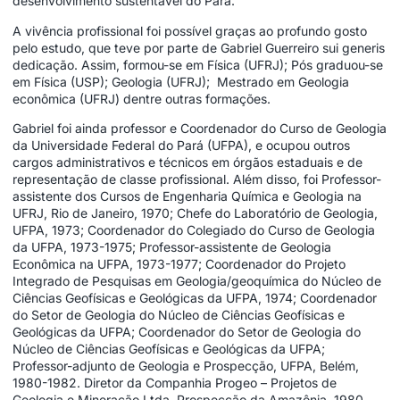
desenvolvimento sustentável do Pará.
A vivência profissional foi possível graças ao profundo gosto
pelo estudo, que teve por parte de Gabriel Guerreiro sui generis
dedicação. Assim, formou-se em Física (UFRJ); Pós graduou-se
em Física (USP); Geologia (UFRJ); Mestrado em Geologia
econômica (UFRJ) dentre outras formações.
Gabriel foi ainda professor e Coordenador do Curso de Geologia
da Universidade Federal do Pará (UFPA), e ocupou outros
cargos administrativos e técnicos em órgãos estaduais e de
representação de classe profissional. Além disso, foi Professor-
assistente dos Cursos de Engenharia Química e Geologia na
UFRJ, Rio de Janeiro, 1970; Chefe do Laboratório de Geologia,
UFPA, 1973; Coordenador do Colegiado do Curso de Geologia
da UFPA, 1973-1975; Professor-assistente de Geologia
Econômica na UFPA, 1973-1977; Coordenador do Projeto
Integrado de Pesquisas em Geologia/geoquímica do Núcleo de
Ciências Geofísicas e Geológicas da UFPA, 1974; Coordenador
do Setor de Geologia do Núcleo de Ciências Geofísicas e
Geológicas da UFPA; Coordenador do Setor de Geologia do
Núcleo de Ciências Geofísicas e Geológicas da UFPA;
Professor-adjunto de Geologia e Prospecção, UFPA, Belém,
1980-1982. Diretor da Companhia Progeo – Projetos de
Geologia e Mineração Ltda. Prospecção da Amazônia, 1980.