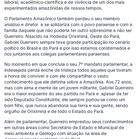
laboral, acadêmico-científica e de vivência de um dos mais
experimentados amazônidas de nossos tempos.
O Parlamento Amazônico também perdeu o seu membro
assíduo e diretor e se solidariza com o povo paraense e com a
família daquele que não poderia ter outro sobrenome a não ser
Guerreiro. Nascido na modesta Oriximiná, Oeste do Pará,
Gabriel Guerreiro sempre teve grande participação no cenário
político do Brasil e do Pará e por isso estamos consternados e
nos juntamos aos colegas parlamentares paraenses.
No momento em que concluía o seu 7º mandato parlamentar, a
indesejada perda enche de tristeza todos aqueles que tiveram
a honra de conviver e com ele compartilhar o vasto
conhecimento que ele detinha sobre a Amazônia. Aos 72 anos,
mas com alma e mente de um jovem militante, Gabriel Guerreiro
era o maior expoente do seu partido no Pará e apesar de ter
sido Deputado Constituinte, ele sempre portou-se como um
bom filho, que nunca abandona sua terra e sua gente, sendo
orgulho de Oriximiná e de todo o Estado do Pará.
Além de parlamentar, Guerreiro emprestou seus conhecimentos
em outras áreas como Secretário de Estado e Municipal de
meio ambiente e Geólogo com atuação na área de