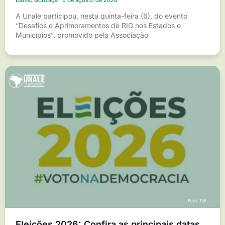
Danilo Gonzaga
6 de agosto de 2026
A Unale participou, nesta quinta-feira (6), do evento
“Desafios e Aprimoramentos de RIG nos Estados e
Municípios”, promovido pela Associação
Eleições 2026: Confira as principais datas