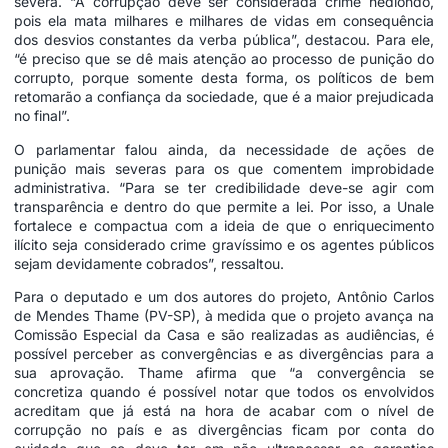
severa. “A corrupção deve ser considerada crime hediondo,
pois ela mata milhares e milhares de vidas em consequência
dos desvios constantes da verba pública”, destacou. Para ele,
“é preciso que se dê mais atenção ao processo de punição do
corrupto, porque somente desta forma, os políticos de bem
retomarão a confiança da sociedade, que é a maior prejudicada
no final”.
O parlamentar falou ainda, da necessidade de ações de
punição mais severas para os que comentem improbidade
administrativa. “Para se ter credibilidade deve-se agir com
transparência e dentro do que permite a lei. Por isso, a Unale
fortalece e compactua com a ideia de que o enriquecimento
ilícito seja considerado crime gravíssimo e os agentes públicos
sejam devidamente cobrados”, ressaltou.
Para o deputado e um dos autores do projeto, Antônio Carlos
de Mendes Thame (PV-SP), à medida que o projeto avança na
Comissão Especial da Casa e são realizadas as audiências, é
possível perceber as convergências e as divergências para a
sua aprovação. Thame afirma que “a convergência se
concretiza quando é possível notar que todos os envolvidos
acreditam que já está na hora de acabar com o nível de
corrupção no país e as divergências ficam por conta do