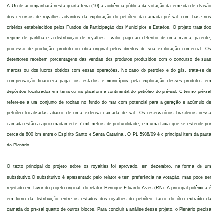
A Unale acompanhará nesta quarta-feira (10) a audiência pública da votação da emenda de divisão
dos recursos de royalties advindos da exploração do petróleo da camada pré-sal, com base nos
critérios estabelecidos pelos Fundos de Participação dos Municípios e Estados. O projeto trata doo
regime de partilha e a distribuição de royalties – valor pago ao detentor de uma marca, patente,
processo de produção, produto ou obra original pelos direitos de sua exploração comercial. Os
detentores recebem porcentagens das vendas dos produtos produzidos com o concurso de suas
marcas ou dos lucros obtidos com essas operações. No caso do petróleo e do gás, trata-se de
compensação financeira paga aos estados e municípios pela exploração desses produtos em
depósitos localizados em terra ou na plataforma continental.do petróleo do pré-sal. O termo pré-sal
refere-se a um conjunto de rochas no fundo do mar com potencial para a geração e acúmulo de
petróleo localizadas abaixo de uma extensa camada de sal. Os reservatórios brasileiros nessa
camada estão a aproximadamente 7 mil metros de profundidade, em uma faixa que se estende por
cerca de 800 km entre o Espírito Santo e Santa Catarina.. O PL 5938/09 é o principal item da pauta
do Plenário.
O texto principal do projeto sobre os royalties foi aprovado, em dezembro, na forma de um
substitutivo.O substitutivo é apresentado pelo relator e tem preferência na votação, mas pode ser
rejeitado em favor do projeto original. do relator Henrique Eduardo Alves (RN). A principal polêmica é
em torno da distribuição entre os estados dos royalties do petróleo, tanto do óleo extraído da
camada do pré-sal quanto de outros blocos. Para concluir a análise desse projeto, o Plenário precisa