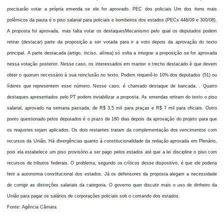
precisarão votar a própria emenda se ele for aprovado. PEC dos policiais Um dos itens mais
polêmicos da pauta é o piso salarial para policiais e bombeiros dos estados (PECs 446/09 e 300/08).
A proposta foi aprovada, mas falta votar os destaquesMecanismo pelo qual os deputados podem
retirar (destacar) parte da proposição a ser votada para ir a voto depois da aprovação do texto
principal. A parte destacada (artigo, inciso, alínea) só volta a integrar a proposição se for aprovada
nessa votação posterior. Nesse caso, os interessados em manter o trecho destacado é que devem
obter o quorum necessário à sua reinclusão no texto. Podem requerê-lo 10% dos deputados (51) ou
líderes que representem esse número. Nesse caso, é chamado destaque de bancada. . Quatro
destaques apresentados pelo PT podem inviabilizar a proposta. As emendas retiram do texto o piso
salarial, aprovado na semana passada, de R$ 3,5 mil para praças e R$ 7 mil para oficiais. Outro
ponto questionado pelos deputados é o prazo de 180 dias depois da aprovação do projeto para que
os reajustes sejam aplicados. Os dois restantes tratam da complementação dos vencimentos com
recursos da União. Há divergências quanto à constitucionalidade da redação aprovada em Plenário,
pois ela estabelece um piso provisório a ser pago pelos estados até que a lei discipline o piso com
recursos de tributos federais. O problema, segundo os críticos desse dispositivo, é que ele poderia
ferir a autonomia constitucional dos estados. Já os defensores da proposta alegam a necessidade
de corrigir as distorções salariais da categoria. O governo quer discutir mais o uso de dinheiro da
União para pagar os salários de corporações policiais sob o comando dos estados.
Fonte: Agência Câmara