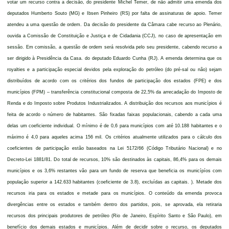
votar um recurso contra a decisão, do presidente Michel Temer, de não admitir uma emenda dos
deputados Humberto Souto (MG) e Ibsen Pinheiro (RS) por falta de assinaturas de apoio. Temer
atendeu a uma questão de ordem. Da decisão do presidente da Câmara cabe recurso ao Plenário,
ouvida a Comissão de Constituição e Justiça e de Cidadania (CCJ), no caso de apresentação em
sessão. Em comissão, a questão de ordem será resolvida pelo seu presidente, cabendo recurso a
ser dirigido à Presidência da Casa. do deputado Eduardo Cunha (RJ). A emenda determina que os
royalties e a participação especial devidos pela exploração do petróleo (do pré-sal ou não) sejam
distribuídos de acordo com os critérios dos fundos de participação dos estados (FPE) e dos
municípios (FPM) – transferência constitucional composta de 22,5% da arrecadação do Imposto de
Renda e do Imposto sobre Produtos Industrializados. A distribuição dos recursos aos municípios é
feita de acordo o número de habitantes. São fixadas faixas populacionais, cabendo a cada uma
delas um coeficiente individual. O mínimo é de 0,6 para municípios com até 10.188 habitantes e o
máximo é 4,0 para aqueles acima 156 mil. Os critérios atualmente utilizados para o cálculo dos
coeficientes de participação estão baseados na Lei 5172/66 (Código Tributário Nacional) e no
Decreto-Lei 1881/81. Do total de recursos, 10% são destinados às capitais, 86,4% para os demais
municípios e os 3,6% restantes vão para um fundo de reserva que beneficia os municípíos com
população superior a 142.633 habitantes (coeficiente de 3.8), excluídas as capitais. ). Metade dos
recursos iria para os estados e metade para os municípios. O conteúdo da emenda provoca
divergências entre os estados e também dentro dos partidos, pois, se aprovada, ela retiraria
recursos dos principais produtores de petróleo (Rio de Janeiro, Espírito Santo e São Paulo), em
benefício dos demais estados e municípios. Além de decidir sobre o recurso, os deputados