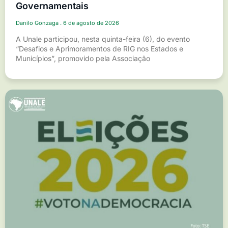
Governamentais
Danilo Gonzaga
6 de agosto de 2026
A Unale participou, nesta quinta-feira (6), do evento
“Desafios e Aprimoramentos de RIG nos Estados e
Municípios”, promovido pela Associação