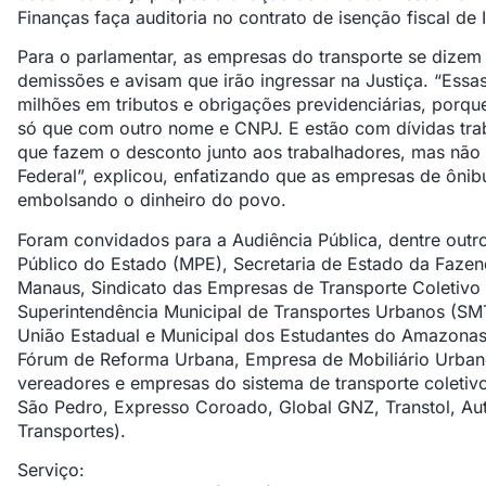
Finanças faça auditoria no contrato de isenção fiscal de
Para o parlamentar, as empresas do transporte se dize
demissões e avisam que irão ingressar na Justiça. “Es
milhões em tributos e obrigações previdenciárias, porq
só que com outro nome e CNPJ. E estão com dívidas tra
que fazem o desconto junto aos trabalhadores, mas não
Federal”, explicou, enfatizando que as empresas de ôni
embolsando o dinheiro do povo.
Foram convidados para a Audiência Pública, dentre outros
Público do Estado (MPE), Secretaria de Estado da Fazen
Manaus, Sindicato das Empresas de Transporte Coletivo 
Superintendência Municipal de Transportes Urbanos (SMT
União Estadual e Municipal dos Estudantes do Amazona
Fórum de Reforma Urbana, Empresa de Mobiliário Urban
vereadores e empresas do sistema de transporte coletiv
São Pedro, Expresso Coroado, Global GNZ, Transtol, Au
Transportes).
Serviço: