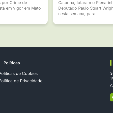
 por Crime de
Catarina, lotaram o Plenarin
está em vigor em Mato
Deputado Paulo Stuart Wrigh
nesta semana, para
Políticas
Políticas de Cookies
S
1
Política de Privacidade
C