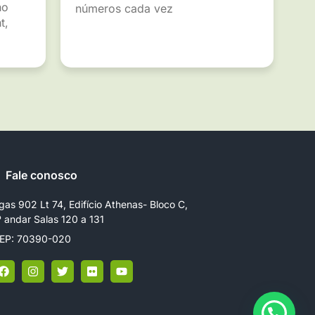
ho
números cada vez
t,
Fale conosco
gas 902 Lt 74, Edifício Athenas- Bloco C,
º andar Salas 120 a 131
EP: 70390-020