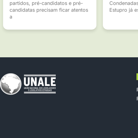
partidos, pré-candidatos e pré-
Condenadas
candidatas precisam ficar atentos
Estupro já 
a