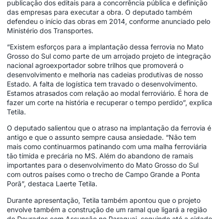
publicação dos editais para a concorrência pública e definição
das empresas para executar a obra. O deputado também
defendeu o início das obras em 2014, conforme anunciado pelo
Ministério dos Transportes.
“Existem esforços para a implantação dessa ferrovia no Mato
Grosso do Sul como parte de um arrojado projeto de integração
nacional agroexportador sobre trilhos que promoverá o
desenvolvimento e melhoria nas cadeias produtivas de nosso
Estado. A falta de logística tem travado o desenvolvimento.
Estamos atrasados com relação ao modal ferroviário. É hora de
fazer um corte na história e recuperar o tempo perdido”, explica
Tetila.
O deputado salientou que o atraso na implantação da ferrovia é
antigo e que o assunto sempre causa ansiedade. “Não tem
mais como continuarmos patinando com uma malha ferroviária
tão tímida e precária no MS. Além do abandono de ramais
importantes para o desenvolvimento do Mato Grosso do Sul
com outros países como o trecho de Campo Grande a Ponta
Porã”, destaca Laerte Tetila.
Durante apresentação, Tetila também apontou que o projeto
envolve também a construção de um ramal que ligará a região
de Dourados com Assunção no Paraguai, seguindo até a cidade