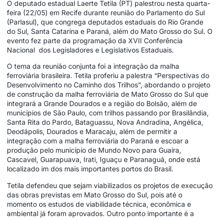
O deputado estadual Laerte Tetila (PT) palestrou nesta quarta-
feira (22/05) em Recife durante reunião do Parlamento do Sul
(Parlasul), que congrega deputados estaduais do Rio Grande
do Sul, Santa Catarina e Paraná, além do Mato Grosso do Sul. O
evento fez parte da programação da XVII Conferência
Nacional dos Legisladores e Legislativos Estaduais.
O tema da reunião conjunta foi a integração da malha
ferroviária brasileira. Tetila proferiu a palestra “Perspectivas do
Desenvolvimento no Caminho dos Trilhos”, abordando o projeto
de construção da malha ferroviária de Mato Grosso do Sul que
integrará a Grande Dourados e a região do Bolsão, além de
municípios de São Paulo, com trilhos passando por Brasilândia,
Santa Rita do Pardo, Bataguassu, Nova Andradina, Angélica,
Deodápolis, Dourados e Maracaju, além de permitir a
integração com a malha ferroviária do Paraná e escoar a
produção pelo município de Mundo Novo para Guaíra,
Cascavel, Guarapuava, Irati, Iguaçu e Paranaguá, onde está
localizado im dos mais importantes portos do Brasil.
Tetila defendeu que sejam viabilizados os projetos de execução
das obras previstas em Mato Grosso do Sul, pois até o
momento os estudos de viabilidade técnica, econômica e
ambiental já foram aprovados. Outro ponto importante é a