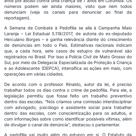
anos por abuso contra uma criança de 7 anos em Corumbá. Os
números podem ser ainda maiores, visto que nem todos
denunciam (veja os canais para denunciar ao final da
reportagem).
A Semana de Combate à Pedofilia se alia à Campanha Maio
Laranja – Lei Estadual 5.118/2017, de autoria do ex-deputado
Herculano Borges – e ganha relevância diante do crescimento
de denúncias em todo o País. Estimativas nacionais indicam
que, a cada hora, sete casos de estupro de vulnerável são
registrados no Brasil. Por isso a Polícia Civil de Mato Grosso do
Sul, por meio da Delegacia Especializada de Proteção à Criança
e ao Adolescente (DEPCA), intensifica as ações em maio, com
operações em várias cidades.
De acordo com o professor Rinaldo, autor da lei, é preciso
trabalhar todos os dias contra o crime de pedofilia. Para ele, a
legislação permitiu que fosse feito um trabalho preventivo
dentro das escolas. “Nós criamos uma comissão interdisciplinar
com advogado, psicólogo e assistente social para trabalhar
dentro das escolas, com conscientização para os adultos, e
com informações sobre como identificar possíveis vítimas, além
de divulgar o canal de denúncia”, destacou o parlamentar.
A pedofilia vai muito além do estupro em si. O Estatuto da