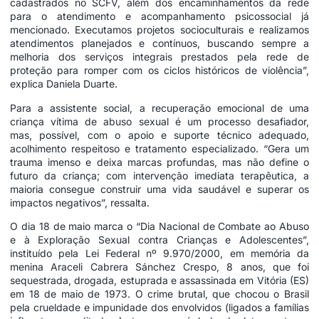
cadastrados no SCFV, além dos encaminhamentos da rede
para o atendimento e acompanhamento psicossocial já
mencionado. Executamos projetos socioculturais e realizamos
atendimentos planejados e contínuos, buscando sempre a
melhoria dos serviços integrais prestados pela rede de
proteção para romper com os ciclos históricos de violência”,
explica Daniela Duarte.
Para a assistente social, a recuperação emocional de uma
criança vítima de abuso sexual é um processo desafiador,
mas, possível, com o apoio e suporte técnico adequado,
acolhimento respeitoso e tratamento especializado. “Gera um
trauma imenso e deixa marcas profundas, mas não define o
futuro da criança; com intervenção imediata terapêutica, a
maioria consegue construir uma vida saudável e superar os
impactos negativos”, ressalta.
O dia 18 de maio marca o “Dia Nacional de Combate ao Abuso
e à Exploração Sexual contra Crianças e Adolescentes”,
instituído pela Lei Federal nº 9.970/2000, em memória da
menina Araceli Cabrera Sánchez Crespo, 8 anos, que foi
sequestrada, drogada, estuprada e assassinada em Vitória (ES)
em 18 de maio de 1973. O crime brutal, que chocou o Brasil
pela crueldade e impunidade dos envolvidos (ligados a famílias