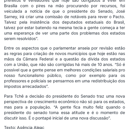
prefeitos e vereadores que hoje são obrigados a viver em
Brasília com o pires na mão procurando por recursos, foi
veiculada a notícia de que o presidente do Senado, José
Sarney, irá criar uma comissão de notáveis para rever o Pacto.
Talvez pela insistência dos deputados estaduais do Brasil,
talvez por estar batendo na mesma tecla a gente começa a ter
uma esperança de ver uma parte dos problemas dos estados
serem resolvidos”.
Entre os aspectos que o parlamentar anseia por revisão estão
as regras para criação de novos municípios que hoje estão nas
mãos da Câmara Federal e a questão da dívida dos estados
com a União, que não são corrigidas há mais de 10 anos. “Só é
possível que a gente pense em melhores condições salariais pro
nosso funcionalismo público, como por exemplo para os
professores e policiais se pensarmos em uma redistribuição dos
impostos arrecadados”.
Para Tchê a decisão do presidente do Senado traz uma nova
perspectiva de crescimento econômico não só para os estados,
mas para a população. “A gente fica muito feliz quando o
presidente do senado toma essa atitude e é o momento de
discutir isso. É o pontapé inicial de uma nova discussão”.
Texto: Agência Aleac