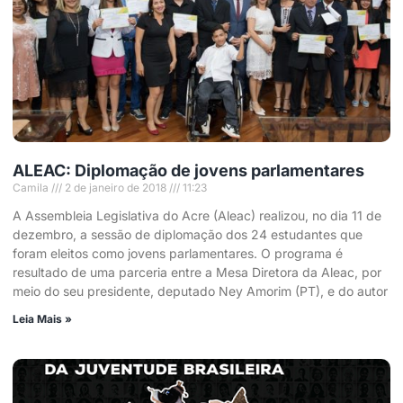
ALEAC: Diplomação de jovens parlamentares
Camila
2 de janeiro de 2018
11:23
A Assembleia Legislativa do Acre (Aleac) realizou, no dia 11 de
dezembro, a sessão de diplomação dos 24 estudantes que
foram eleitos como jovens parlamentares. O programa é
resultado de uma parceria entre a Mesa Diretora da Aleac, por
meio do seu presidente, deputado Ney Amorim (PT), e do autor
Leia Mais »